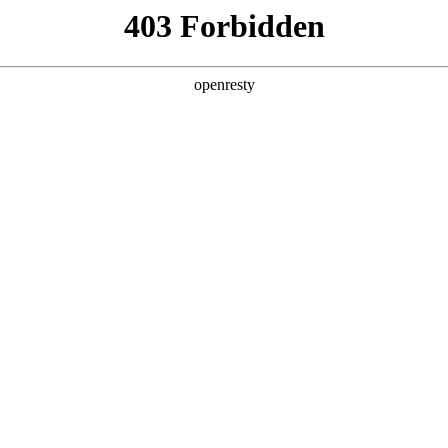
、厦门等地建设有J9国际鲲泰产品研发生产服务全流程的数字工厂。
产品及服务
行业解决方案
合作伙伴
投资者关系
行业客户案例
某大型集团公司低代码应用与三方应用对接项
目