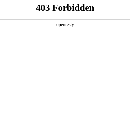
产品及服务
行业解决方案
合作伙伴
投资者关系
RaaS运营服务解决方案
业提供公共服务机器人租赁服务、交付部署及运维服务。通过公共服务机器人应
一次性投入产生的风险，助力企业轻资产前行。
核心功能
智能配送