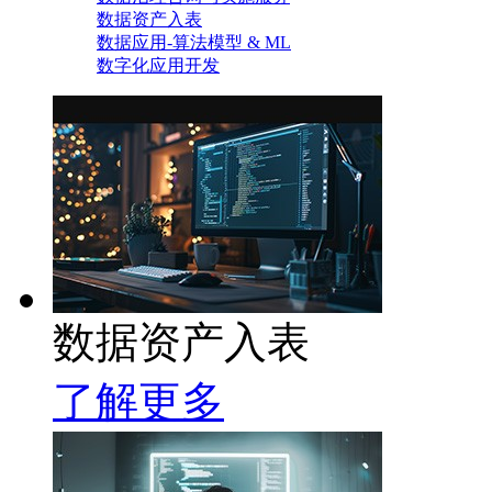
数据资产入表
数据应用-算法模型 & ML
数字化应用开发
数据资产入表
了解更多