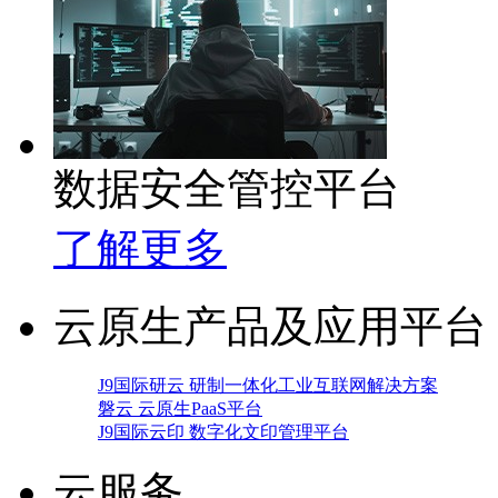
数据安全管控平台
了解更多
云原生产品及应用平台
J9国际研云 研制一体化工业互联网解决方案
磐云 云原生PaaS平台
J9国际云印 数字化文印管理平台
云服务