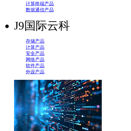
计算终端产品
数据通信产品
J9国际云科
存储产品
计算产品
安全产品
网络产品
软件产品
外设产品