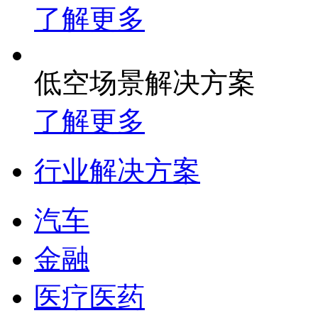
了解更多
低空场景解决方案
了解更多
行业解决方案
汽车
金融
医疗医药