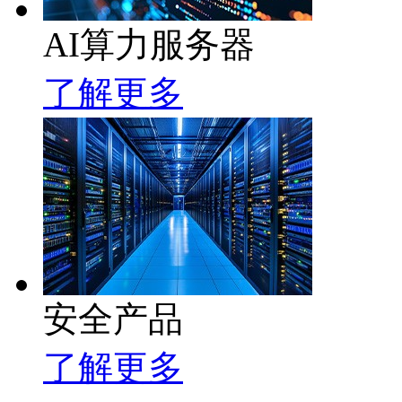
AI算力服务器
了解更多
安全产品
了解更多