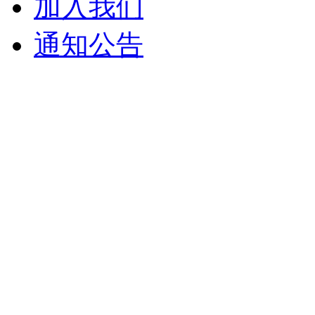
加入我们
通知公告