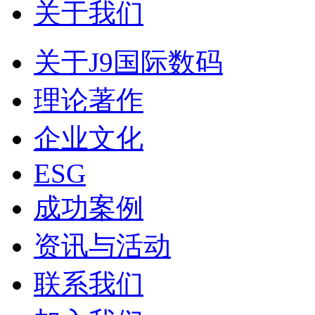
关于我们
关于J9国际数码
理论著作
企业文化
ESG
成功案例
资讯与活动
联系我们