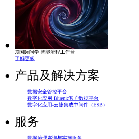
J9国际问学 智能流程工作台
了解更多
产品及解决方案
数据安全管控平台
数字化应用-Bluenic客户数据平台
数字化应用-云捷集成中间件（ESB）
服务
数据治理咨询与实施服务